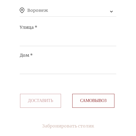
КУПИТЬ
Воронеж
Улица
*
ЦЫПЛЕНОК ГРИЛЬ С БЭБИ-КАРТОФЕЛЕМ
Дом
*
КУПИТЬ
ДОСТАВИТЬ
САМОВЫВОЗ
КОЛБАСКА ИЗ СВИНИНЫ С ТУШЕНОЙ
КАПУСТОЙ, ПЮРЕ И ДИЖОНСКОЙ ГОРЧИЦЕЙ
Забронировать столик
КУПИТЬ